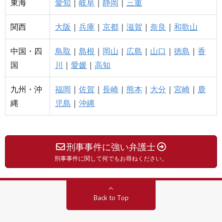
東海
愛知
｜
岐阜
｜
静岡
｜
三重
関西
大阪
｜
兵庫
｜
京都
｜
滋賀
｜
奈良
｜
和歌山
中国・四
鳥取
｜
島根
｜
岡山
｜
広島
｜
山口
｜
徳島
｜
香
国
川
｜
愛媛
｜
高知
九州・沖
福岡
｜
佐賀
｜
長崎
｜
熊本
｜
大分
｜
宮崎
｜
鹿
縄
児島
｜
沖縄
刑事事件に強い弁護士
刑事事件に関して何でもお尋ねください。
Back to Top