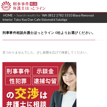
HOME
>
Search results for '
WA 0812 2782 5310 Biaya Renovasi
Interior Toko Kue Dan Cafe Sidomukti Salatiga
'
刑事事件相談弁護士ほっとライン 0社よりお選びください。
見つかりませんでした。少し範囲を広げて検索してください。