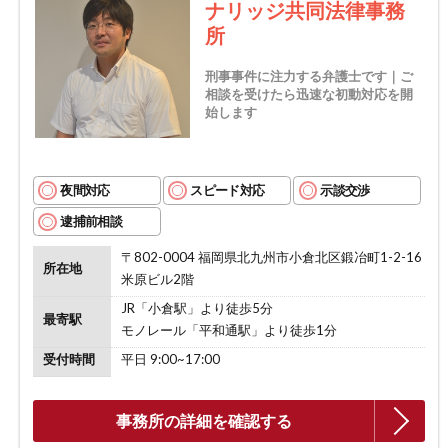
ナリッジ共同法律事務
所
刑事事件に注力する弁護士です｜ご
相談を受けたら迅速な初動対応を開
始します
夜間対応
スピード対応
示談交渉
逮捕前相談
〒802-0004 福岡県北九州市小倉北区鍛冶町1-2-16
所在地
米原ビル2階
JR「小倉駅」より徒歩5分
最寄駅
モノレール「平和通駅」より徒歩1分
受付時間
平日 9:00~17:00
事務所の詳細を確認する