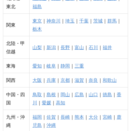
東北
福島
東京
｜
神奈川
｜
埼玉
｜
千葉
｜
茨城
｜
群馬
｜
関東
栃木
北陸・甲
山梨
｜
新潟
｜
長野
｜
富山
｜
石川
｜
福井
信越
東海
愛知
｜
岐阜
｜
静岡
｜
三重
関西
大阪
｜
兵庫
｜
京都
｜
滋賀
｜
奈良
｜
和歌山
中国・四
鳥取
｜
島根
｜
岡山
｜
広島
｜
山口
｜
徳島
｜
香
国
川
｜
愛媛
｜
高知
九州・沖
福岡
｜
佐賀
｜
長崎
｜
熊本
｜
大分
｜
宮崎
｜
鹿
縄
児島
｜
沖縄