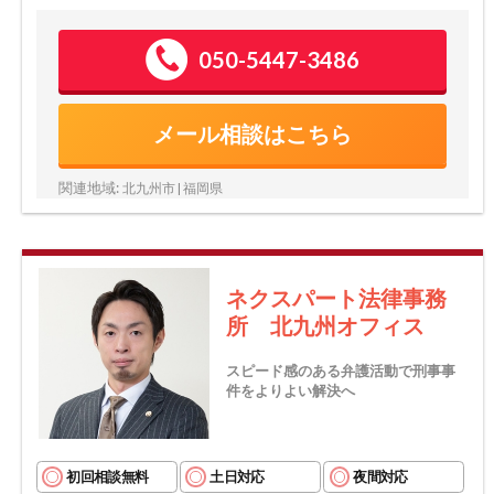
050-5447-3486
メール相談はこちら
関連地域:
北九州市 | 福岡県
ネクスパート法律事務
所 北九州オフィス
スピード感のある弁護活動で刑事事
件をよりよい解決へ
初回相談無料
土日対応
夜間対応