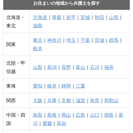
お住まいの地域から弁護士を探す
北海道・
北海道
｜
青森
｜
岩手
｜
宮城
｜
秋田
｜
山形
｜
東北
福島
東京
｜
神奈川
｜
埼玉
｜
千葉
｜
茨城
｜
群馬
｜
関東
栃木
北陸・甲
山梨
｜
新潟
｜
長野
｜
富山
｜
石川
｜
福井
信越
東海
愛知
｜
岐阜
｜
静岡
｜
三重
関西
大阪
｜
兵庫
｜
京都
｜
滋賀
｜
奈良
｜
和歌山
中国・四
鳥取
｜
島根
｜
岡山
｜
広島
｜
山口
｜
徳島
｜
香
国
川
｜
愛媛
｜
高知