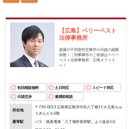
【広島】ベリーベスト
法律事務所
盗撮や不同意性交事件の示談の経験
多数！｜刑事事件のご依頼はベリー
ベスト法律事務所・広島オフィス
へ！
初回相談無料
土日対応
スピード対応
示談交渉
逮捕前相談
〒730-0013 広島県広島市中区八丁堀15-6 広島ちゅ
所在地
うぎんビル5階
最寄駅
バス・路面電車「八丁堀停留所駅」より徒歩1分