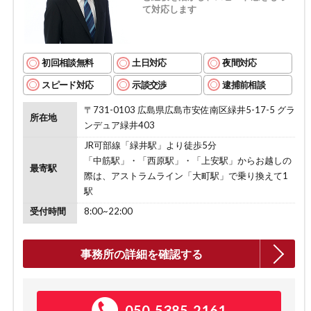
て対応します
初回相談無料
土日対応
夜間対応
スピード対応
示談交渉
逮捕前相談
〒731-0103 広島県広島市安佐南区緑井5-17-5 グラ
所在地
ンデュア緑井403
JR可部線「緑井駅」より徒歩5分
「中筋駅」・「西原駅」・「上安駅」からお越しの
最寄駅
際は、アストラムライン「大町駅」で乗り換えて1
駅
受付時間
8:00~22:00
事務所の詳細を確認する
050-5385-2161