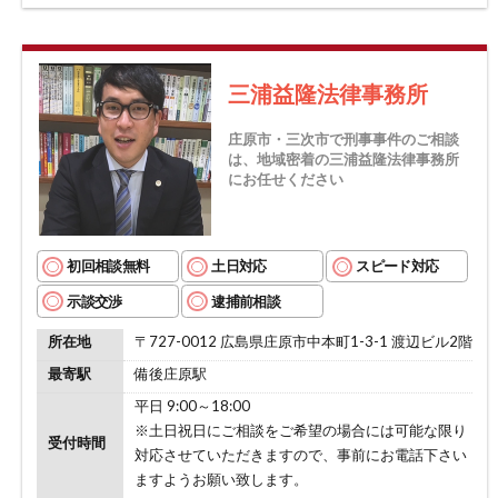
三浦益隆法律事務所
庄原市・三次市で刑事事件のご相談
は、地域密着の三浦益隆法律事務所
にお任せください
初回相談無料
土日対応
スピード対応
示談交渉
逮捕前相談
所在地
〒727-0012 広島県庄原市中本町1-3-1 渡辺ビル2階
最寄駅
備後庄原駅
平日 9:00～18:00
※土日祝日にご相談をご希望の場合には可能な限り
受付時間
対応させていただきますので、事前にお電話下さい
ますようお願い致します。