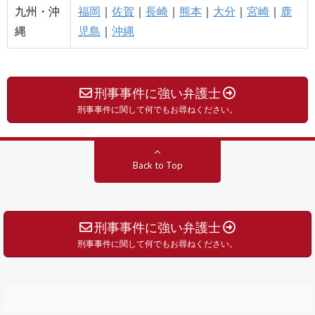
九州・沖
福岡
｜
佐賀
｜
長崎
｜
熊本
｜
大分
｜
宮崎
｜
鹿
縄
児島
｜
沖縄
刑事事件に強い弁護士
刑事事件に関して何でもお尋ねください。
Back to Top
刑事事件に強い弁護士
刑事事件に関して何でもお尋ねください。