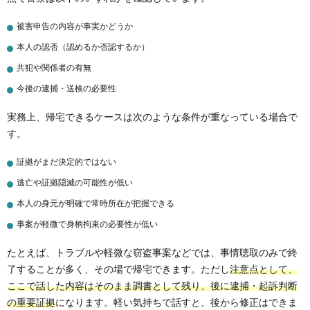
被害申告の内容が事実かどうか
本人の認否（認めるか否認するか）
共犯や関係者の有無
今後の逮捕・送検の必要性
実務上、帰宅できるケースは次のような条件が重なっている場合で
す。
証拠がまだ決定的ではない
逃亡や証拠隠滅の可能性が低い
本人の身元が明確で常時所在が把握できる
事案が軽微で身柄拘束の必要性が低い
たとえば、トラブルや軽微な窃盗事案などでは、事情聴取のみで終
了することが多く、その場で帰宅できます。ただし
注意点として、
ここで話した内容はそのまま調書として残り、後に逮捕・起訴判断
の重要証拠
になります。軽い気持ちで話すと、後から修正はできま