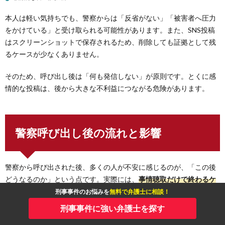
本人は軽い気持ちでも、警察からは「反省がない」「被害者へ圧力
をかけている」と受け取られる可能性があります。また、SNS投稿
はスクリーンショットで保存されるため、削除しても証拠として残
るケースが少なくありません。
そのため、呼び出し後は「何も発信しない」が原則です。とくに感
情的な投稿は、後から大きな不利益につながる危険があります。
警察呼び出し後の流れと影響
警察から呼び出された後、多くの人が不安に感じるのが、「この後
どうなるのか」という点です。実際には、
事情聴取だけで終わるケ
ースもあれば、そのまま逮捕・勾留されるケース
もあります。ま
刑事事件のお悩みを
無料で弁護士に相談！
た、最終的に不起訴になるのか、起訴され前科が付くのかによっ
刑事事件に強い弁護士を探す
て、人生への影響は大きく変わります。