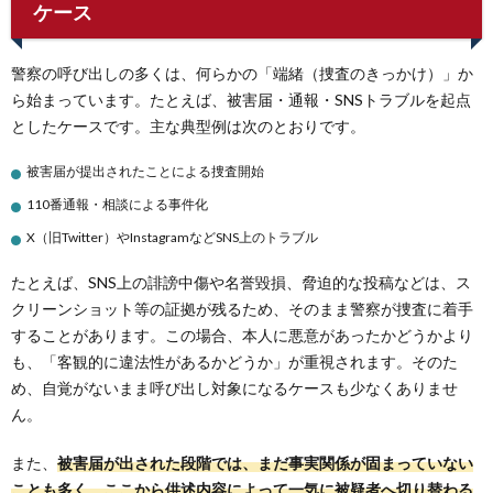
ケース
警察の呼び出しの多くは、何らかの「端緒（捜査のきっかけ）」か
ら始まっています。たとえば、被害届・通報・SNSトラブルを起点
としたケースです。主な典型例は次のとおりです。
被害届が提出されたことによる捜査開始
110番通報・相談による事件化
X（旧Twitter）やInstagramなどSNS上のトラブル
たとえば、SNS上の誹謗中傷や名誉毀損、脅迫的な投稿などは、ス
クリーンショット等の証拠が残るため、そのまま警察が捜査に着手
することがあります。この場合、本人に悪意があったかどうかより
も、「客観的に違法性があるかどうか」が重視されます。そのた
め、自覚がないまま呼び出し対象になるケースも少なくありませ
ん。
また、
被害届が出された段階では、まだ事実関係が固まっていない
ことも多く、ここから供述内容によって一気に被疑者へ切り替わる