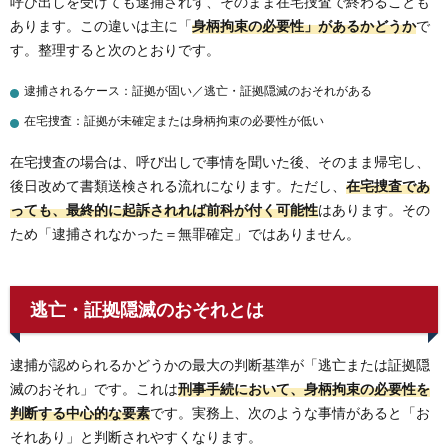
呼び出しを受けても逮捕されず、そのまま在宅捜査で終わることも
あります。この違いは主に「
身柄拘束の必要性」があるかどうか
で
す。整理すると次のとおりです。
逮捕されるケース：証拠が固い／逃亡・証拠隠滅のおそれがある
在宅捜査：証拠が未確定または身柄拘束の必要性が低い
在宅捜査の場合は、呼び出しで事情を聞いた後、そのまま帰宅し、
後日改めて書類送検される流れになります。ただし、
在宅捜査であ
っても、最終的に起訴されれば前科が付く可能性
はあります。その
ため「逮捕されなかった＝無罪確定」ではありません。
逃亡・証拠隠滅のおそれとは
逮捕が認められるかどうかの最大の判断基準が「逃亡または証拠隠
滅のおそれ」です。これは
刑事手続において、身柄拘束の必要性を
判断する中心的な要素
です。実務上、次のような事情があると「お
それあり」と判断されやすくなります。