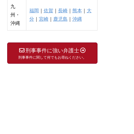
九
福岡
｜
佐賀
｜
長崎
｜
熊本
｜
大
州・
分
｜
宮崎
｜
鹿児島
｜
沖縄
沖縄
刑事事件に強い弁護士
刑事事件に関して何でもお尋ねください。