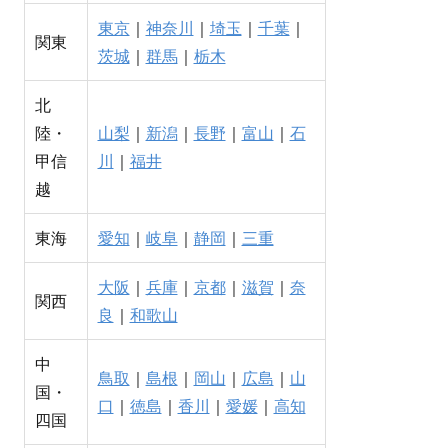
東京
｜
神奈川
｜
埼玉
｜
千葉
｜
関東
茨城
｜
群馬
｜
栃木
北
陸・
山梨
｜
新潟
｜
長野
｜
富山
｜
石
甲信
川
｜
福井
越
東海
愛知
｜
岐阜
｜
静岡
｜
三重
大阪
｜
兵庫
｜
京都
｜
滋賀
｜
奈
関西
良
｜
和歌山
中
鳥取
｜
島根
｜
岡山
｜
広島
｜
山
国・
口
｜
徳島
｜
香川
｜
愛媛
｜
高知
四国