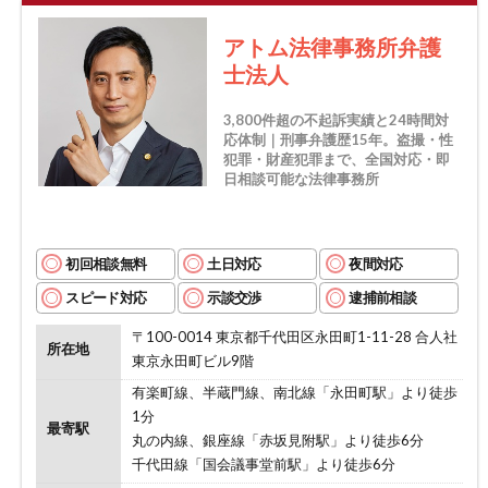
アトム法律事務所弁護
士法人
3,800件超の不起訴実績と24時間対
応体制｜刑事弁護歴15年。盗撮・性
犯罪・財産犯罪まで、全国対応・即
日相談可能な法律事務所
初回相談無料
土日対応
夜間対応
スピード対応
示談交渉
逮捕前相談
〒100-0014 東京都千代田区永田町1-11-28 合人社
所在地
東京永田町ビル9階
有楽町線、半蔵門線、南北線「永田町駅」より徒歩
1分
最寄駅
丸の内線、銀座線「赤坂見附駅」より徒歩6分
千代田線「国会議事堂前駅」より徒歩6分