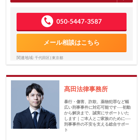
050-5447-3587
メール相談はこちら
関連地域:
千代田区 | 東京都
髙田法律事務所
暴行・傷害、詐欺、薬物犯罪など幅
広い刑事事件に対応可能です──初動
から解決まで、誠実にサポートいた
します｜ご本人とご家族のために──
刑事事件の不安を支える総合サポー
ト