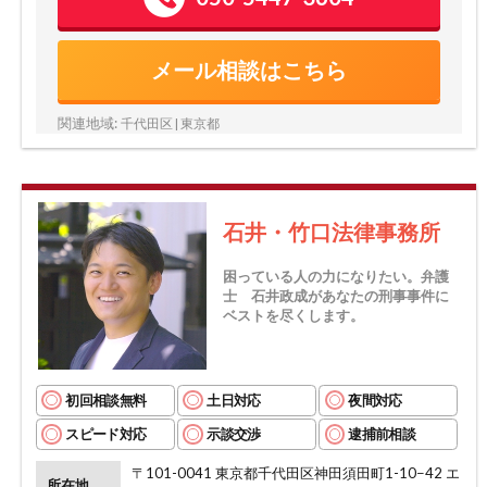
メール相談はこちら
関連地域:
千代田区 | 東京都
石井・竹口法律事務所
困っている人の力になりたい。弁護
士 石井政成があなたの刑事事件に
ベストを尽くします。
初回相談無料
土日対応
夜間対応
スピード対応
示談交渉
逮捕前相談
〒101-0041 東京都千代田区神田須田町1-10−42 エ
所在地