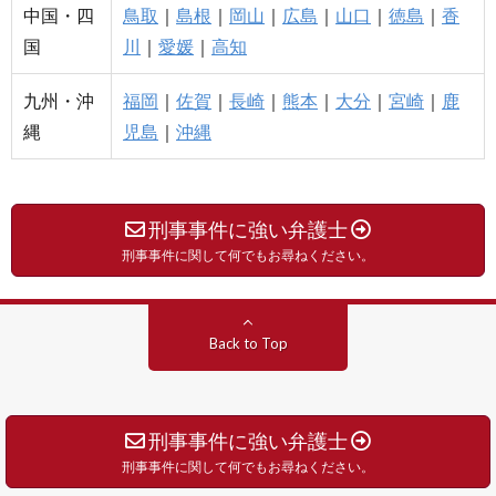
中国・四
鳥取
｜
島根
｜
岡山
｜
広島
｜
山口
｜
徳島
｜
香
国
川
｜
愛媛
｜
高知
九州・沖
福岡
｜
佐賀
｜
長崎
｜
熊本
｜
大分
｜
宮崎
｜
鹿
縄
児島
｜
沖縄
刑事事件に強い弁護士
刑事事件に関して何でもお尋ねください。
Back to Top
刑事事件に強い弁護士
刑事事件に関して何でもお尋ねください。