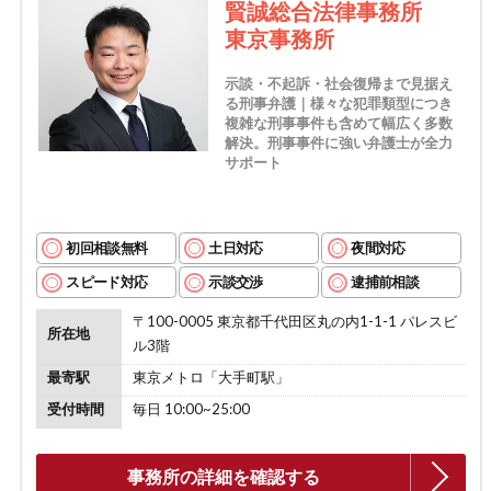
賢誠総合法律事務所
東京事務所
示談・不起訴・社会復帰まで見据え
る刑事弁護｜様々な犯罪類型につき
複雑な刑事事件も含めて幅広く多数
解決。刑事事件に強い弁護士が全力
サポート
初回相談無料
土日対応
夜間対応
スピード対応
示談交渉
逮捕前相談
〒100-0005 東京都千代田区丸の内1-1-1 パレスビ
所在地
ル3階
最寄駅
東京メトロ「大手町駅」
受付時間
毎日 10:00~25:00
事務所の詳細を確認する