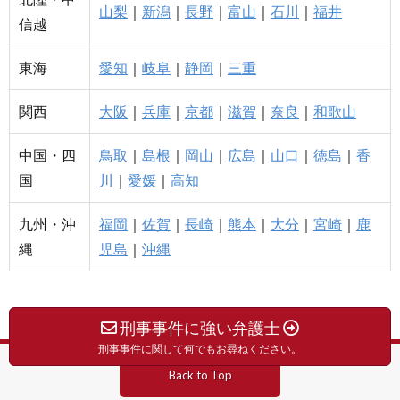
山梨
｜
新潟
｜
長野
｜
富山
｜
石川
｜
福井
信越
東海
愛知
｜
岐阜
｜
静岡
｜
三重
関西
大阪
｜
兵庫
｜
京都
｜
滋賀
｜
奈良
｜
和歌山
中国・四
鳥取
｜
島根
｜
岡山
｜
広島
｜
山口
｜
徳島
｜
香
国
川
｜
愛媛
｜
高知
九州・沖
福岡
｜
佐賀
｜
長崎
｜
熊本
｜
大分
｜
宮崎
｜
鹿
縄
児島
｜
沖縄
刑事事件に強い弁護士
刑事事件に関して何でもお尋ねください。
Back to Top