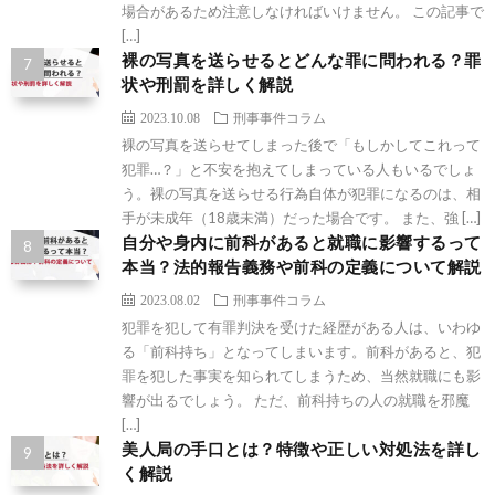
場合があるため注意しなければいけません。 この記事で
[…]
裸の写真を送らせるとどんな罪に問われる？罪
状や刑罰を詳しく解説
2023.10.08
刑事事件コラム
裸の写真を送らせてしまった後で「もしかしてこれって
犯罪…？」と不安を抱えてしまっている人もいるでしょ
う。裸の写真を送らせる行為自体が犯罪になるのは、相
手が未成年（18歳未満）だった場合です。 また、強 […]
自分や身内に前科があると就職に影響するって
本当？法的報告義務や前科の定義について解説
2023.08.02
刑事事件コラム
犯罪を犯して有罪判決を受けた経歴がある人は、いわゆ
る「前科持ち」となってしまいます。前科があると、犯
罪を犯した事実を知られてしまうため、当然就職にも影
響が出るでしょう。 ただ、前科持ちの人の就職を邪魔
[…]
美人局の手口とは？特徴や正しい対処法を詳し
く解説