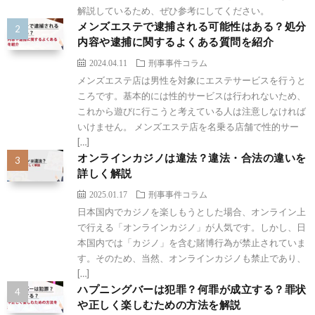
解説しているため、ぜひ参考にしてください。
メンズエステで逮捕される可能性はある？処分
内容や逮捕に関するよくある質問を紹介
2024.04.11
刑事事件コラム
メンズエステ店は男性を対象にエステサービスを行うと
ころです。基本的には性的サービスは行われないため、
これから遊びに行こうと考えている人は注意しなければ
いけません。 メンズエステ店を名乗る店舗で性的サー
[…]
オンラインカジノは違法？違法・合法の違いを
詳しく解説
2025.01.17
刑事事件コラム
日本国内でカジノを楽しもうとした場合、オンライン上
で行える「オンラインカジノ」が人気です。しかし、日
本国内では「カジノ」を含む賭博行為が禁止されていま
す。そのため、当然、オンラインカジノも禁止であり、
[…]
ハプニングバーは犯罪？何罪が成立する？罪状
や正しく楽しむための方法を解説