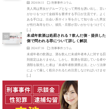
2024.04.11
刑事事件コラム
美人局は男女がグループとなって男性を誘い出し、言い
がかりをつけて金銭等を要求する手口が主流です。よく
ある手口は、出会い系サイト等を介して知り合った男女
が性行為等を行い、彼氏・旦那が言いがかりをつけてく
[…]
未成年飲酒は処罰される？飲んだ側・提供した
側で問われる罪について詳しく解説
2024.07.16
刑事事件コラム
未成年者の飲酒は、酒を飲んだ未成年者本人に対する罰
則規定はありません。しかし、飲酒を容認している者や
酒類を販売した者は「未成年者飲酒禁止法」という法律
によって厳しく処分されるため注意しなければいけませ
[…]