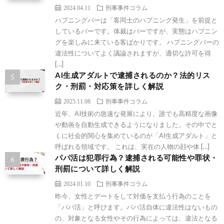
2024.04.11
刑事事件コラム
ハプニングバーは「客同士のハプニング発生」を前提と
しているバーです。体裁はバーですが、実態はハプニン
グを楽しみに来ている客ばかりです。 ハプニングバーの
違法性についてよく議論されますが、適切な許可を得
[…]
AI生成アダルトで逮捕されるのか？法的リス
ク・刑罰・対応策を詳しく解説
2025.11.08
刑事事件コラム
近年、AI技術の急速な発展により、誰でも高精度な画像
や動画を自動生成できるようになりました。その中でと
くに社会的関心を集めているのが「AI生成アダルト」と
呼ばれる領域です。 これは、実在の人物の顔や体 […]
パパ活は犯罪行為？逮捕される可能性や罪状・
刑罰について詳しく解説
2024.01.10
刑事事件コラム
昨今、女性とデートをして対価を支払う行為のことを
「パパ活」と呼びます。パパ活自体に違法性はないもの
の、対象となる女性やその行為によっては、違法となる