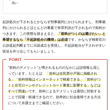
高い
起訴処分が下されるとかならず刑事裁判にかけられますし、刑事裁
判にかけられるとほとんどの事案で有罪判決が下されるので前科が
つきます。この実態を踏まえると、
「前科がつくのは避けたい」と
希望するなら「不起訴処分の獲得」は必須
です。かならず検察官の
公訴提起判断までに示談成立を実現し、不起訴処分が下されやすい
状況を作り出してもらいましょう。
“前科のデメリット”と噂されるもののなかには誤情報も混じ
っています。たとえば、
「前科は住民票や戸籍に掲載され
る」「前科情報はインターネットで検索できる」「前科がつ
くと住宅ローンやクレジットカード審査に影響する」などは
すべて間違い
です。前科によるデメリットは適切に対処する
ことで回避・軽減できるので、効率的に社会復帰できる方法
について弁護士までご確認ください。