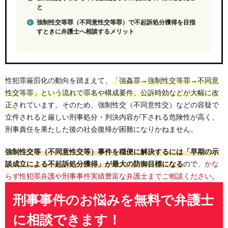
と
強制性交等罪（不同意性交等罪）で不起訴処分獲得を目指
すときに弁護士へ相談するメリット
性犯罪厳罰化の動向を踏まえて、
「強姦罪→強制性交等罪→不同意
性交等罪」という流れで罪名や構成要件、公訴時効などが大幅に改
正
されています。そのため、強制性交（不同意性交）などの容疑で
立件されると厳しい刑事処分・判決内容が下される危険性が高く、
刑事責任を果たした後の社会復帰が困難になりかねません。
強制性交等（不同意性交等）事件を穏便に解決するには「早期の示
談成立による不起訴処分獲得」が最大の防御目標になる
ので、
かな
らず性犯罪弁護や刑事事件実績豊富な弁護士までご相談ください
。
刑事事件のお悩みを無料で弁護士
に相談できます！