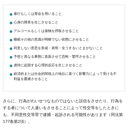
暴行もしくは脅迫を用いること
心身の障害を生じさせること
アルコールもしくは薬物を摂取させること
睡眠その他の意識が明瞭でない状態にさせること
同意しない意思を形成・表明・全うするいとまがないこと
予想と異なる事態に直面させて恐怖・驚愕させること
虐待に起因する心理的反応を生じさせること
経済的または社会的関係上の地位に基づく影響力によって受ける不
利益を憂慮させること
さらに、行為がわいせつなものではないと誤信をさせたり、行為を
する者について人違いをさせることによって性交等をしたときに
も、不同意性交等罪で逮捕・起訴される可能性があります（同法第
177条第2項）。