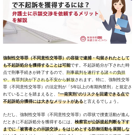
強制性交等罪（不同意性交等罪）の容疑で逮捕・勾留されたとして
も不起訴処分を獲得することは可能
です。不起訴処分が下された時
点で刑事手続きが終了するので、
刑事裁判を遂行する諸々の負担
や、有罪判決が下される不安から解放
されます。特に、強制性交等
罪（不同意性交等罪）の法定刑が「5年以上の有期拘禁刑」と規定さ
れていることを踏まえると、
“一発実刑”のリスクを回避できる点で
不起訴処分獲得には大きなメリットがある
と言えるでしょう。
ただし、強制性交等罪（不同意性交等罪）の罪状で捜査活動が進ん
だときに不起訴処分を獲得するには、
検察官が公訴提起判断を下す
までに「被害者との示談交渉」をはじめとする防御活動を展開しな