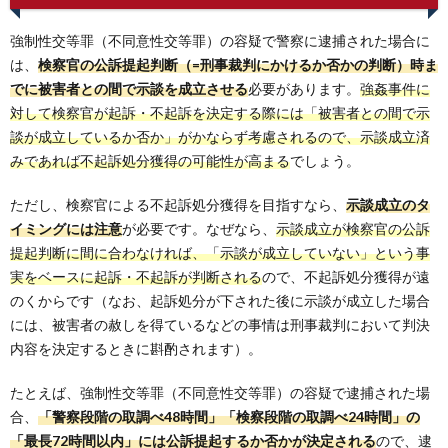
強制性交等罪（不同意性交等罪）の容疑で警察に逮捕された場合に
は、
検察官の公訴提起判断（=刑事裁判にかけるか否かの判断）時ま
でに被害者との間で示談を成立させる
必要があります。
強姦事件に
対して検察官が起訴・不起訴を決定する際には「被害者との間で示
談が成立しているか否か」がかならず考慮されるので、示談成立済
みであれば不起訴処分獲得の可能性が高まる
でしょう。
ただし、検察官による不起訴処分獲得を目指すなら、
示談成立のタ
イミングには注意
が必要です。なぜなら、
示談成立が検察官の公訴
提起判断に間に合わなければ、「示談が成立していない」という事
実をベースに起訴・不起訴が判断される
ので、不起訴処分獲得が遠
のくからです（なお、起訴処分が下された後に示談が成立した場合
には、被害者の赦しを得ているなどの事情は刑事裁判において判決
内容を決定するときに斟酌されます）。
たとえば、強制性交等罪（不同意性交等罪）の容疑で逮捕された場
合、
「警察段階の取調べ48時間」「検察段階の取調べ24時間」の
「最長72時間以内」には公訴提起するか否かが決定される
ので、逮