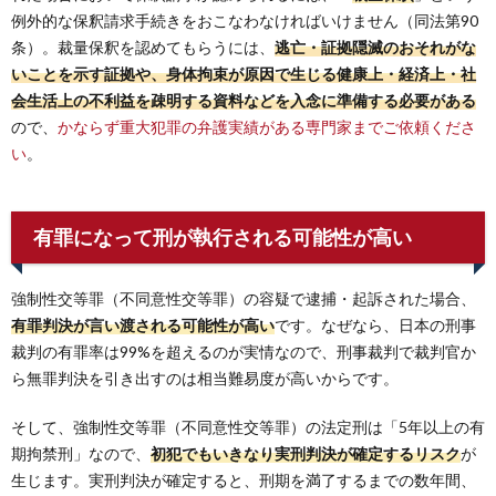
例外的な保釈請求手続きをおこなわなければいけません（同法第90
条）。裁量保釈を認めてもらうには、
逃亡・証拠隠滅のおそれがな
いことを示す証拠や、身体拘束が原因で生じる健康上・経済上・社
会生活上の不利益を疎明する資料などを入念に準備する必要がある
ので、
かならず重大犯罪の弁護実績がある専門家までご依頼くださ
い
。
有罪になって刑が執行される可能性が高い
強制性交等罪（不同意性交等罪）の容疑で逮捕・起訴された場合、
有罪判決が言い渡される可能性が高い
です。なぜなら、日本の刑事
裁判の有罪率は99%を超えるのが実情なので、刑事裁判で裁判官か
ら無罪判決を引き出すのは相当難易度が高いからです。
そして、強制性交等罪（不同意性交等罪）の法定刑は「5年以上の有
期拘禁刑」なので、
初犯でもいきなり実刑判決が確定するリスク
が
生じます。実刑判決が確定すると、刑期を満了するまでの数年間、