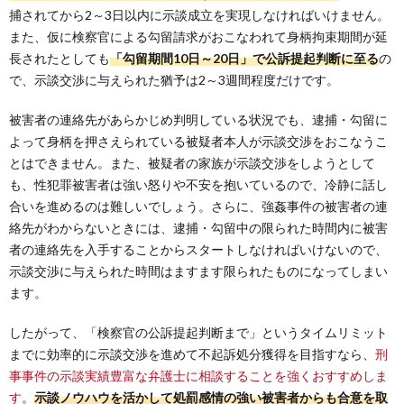
捕されてから2～3日以内に示談成立を実現しなければいけません。
また、仮に検察官による勾留請求がおこなわれて身柄拘束期間が延
長されたとしても
「勾留期間10日～20日」で公訴提起判断に至る
の
で、示談交渉に与えられた猶予は2～3週間程度だけです。
被害者の連絡先があらかじめ判明している状況でも、逮捕・勾留に
よって身柄を押さえられている被疑者本人が示談交渉をおこなうこ
とはできません。また、被疑者の家族が示談交渉をしようとして
も、性犯罪被害者は強い怒りや不安を抱いているので、冷静に話し
合いを進めるのは難しいでしょう。さらに、強姦事件の被害者の連
絡先がわからないときには、逮捕・勾留中の限られた時間内に被害
者の連絡先を入手することからスタートしなければいけないので、
示談交渉に与えられた時間はますます限られたものになってしまい
ます。
したがって、「検察官の公訴提起判断まで」というタイムリミット
までに効率的に示談交渉を進めて不起訴処分獲得を目指すなら、
刑
事事件の示談実績豊富な弁護士に相談することを強くおすすめしま
す
。
示談ノウハウを活かして処罰感情の強い被害者からも合意を取