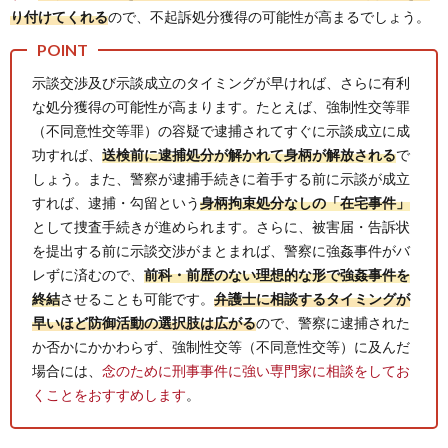
り付けてくれる
ので、不起訴処分獲得の可能性が高まるでしょう。
示談交渉及び示談成立のタイミングが早ければ、さらに有利
な処分獲得の可能性が高まります。たとえば、強制性交等罪
（不同意性交等罪）の容疑で逮捕されてすぐに示談成立に成
功すれば、
送検前に逮捕処分が解かれて身柄が解放される
で
しょう。また、警察が逮捕手続きに着手する前に示談が成立
すれば、逮捕・勾留という
身柄拘束処分なしの「在宅事件」
として捜査手続きが進められます。さらに、被害届・告訴状
を提出する前に示談交渉がまとまれば、警察に強姦事件がバ
レずに済むので、
前科・前歴のない理想的な形で強姦事件を
終結
させることも可能です。
弁護士に相談するタイミングが
早いほど防御活動の選択肢は広がる
ので、警察に逮捕された
か否かにかかわらず、強制性交等（不同意性交等）に及んだ
場合には、
念のために刑事事件に強い専門家に相談をしてお
くことをおすすめします
。