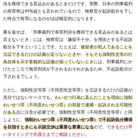
決を獲得できる見込みがあるときだけです。実際、日本の刑事裁判
の有罪率は99%超とも言われているので、検察官が起訴処分を下し
た時点で有罪になるのがほぼ確定的になります。
裏を返せば、「刑事裁判で有罪判決を獲得できる見込みがあるとは
言えないとき」には、検察官は「嫌疑不十分」を理由とする不起訴
処分を下すということです。たとえば、
被疑者が犯人であることを
立証できるだけの証拠が足りないとき
や、
そもそも強制性交等の行
為自体を示す客観的な証拠が揃っていないとき
には、刑事裁判にか
けたところで無罪判決が下されるおそれがあるため、不起訴処分が
下されるでしょう。
ただし、強制性交等罪（不同意性交等罪）を立証するだけの証拠が
充分ではないケースでも、
わいせつ行為に及んだことを理由に強制
わいせつ罪（不同意わいせつ罪）の容疑で逮捕・起訴される可能性
がある
点に注意が必要です。強制性交等罪（不同意性交等罪）と同
じように、
強制わいせつ罪（不同意わいせつ罪）で不起訴処分獲得
を目指すときにも示談交渉は重要な要素になる
ので、
できるだけ早
いタイミングで弁護士までご相談ください
。