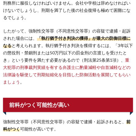
刑務所に服役しなければいけません。会社や学校は辞めなければい
けないでしょうし、刑期を満了した後の社会復帰も極めて困難にな
るでしょう。
したがって、強制性交等罪（不同意性交等罪）の容疑で逮捕・起訴
された場合には、
「執行猶予付き判決の獲得」が最大の防御目標に
なる
と考えられます。執行猶予付き判決を獲得するには、「3年以下
の懲役刑・禁錮刑または50万円以下の罰金刑の言渡しを受けたと
き」という要件を満たす必要があるので（刑法第25条第1項）、
重
大犯罪の刑事裁判実績を有する弁護士に酌量減軽や自首減軽などの
法律論を駆使して刑期短縮化を目指した防御活動を展開してもらい
ましょう
。
前科がつく可能性が高い
強制性交等罪（不同意性交等罪）の容疑で逮捕・起訴されると、
前
科がつく
可能性が高いです。