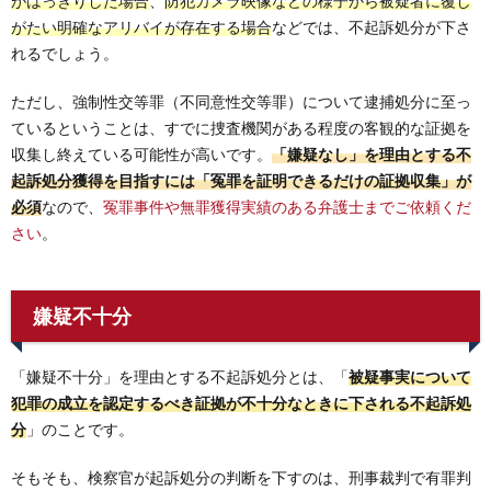
がはっきりした場合
、
防犯カメラ映像などの様子から被疑者に覆し
がたい明確なアリバイが存在する場合
などでは、不起訴処分が下さ
れるでしょう。
ただし、強制性交等罪（不同意性交等罪）について逮捕処分に至っ
ているということは、すでに捜査機関がある程度の客観的な証拠を
収集し終えている可能性が高いです。
「嫌疑なし」を理由とする不
起訴処分獲得を目指すには「冤罪を証明できるだけの証拠収集」が
必須
なので、
冤罪事件や無罪獲得実績のある弁護士までご依頼くだ
さい
。
嫌疑不十分
「嫌疑不十分」を理由とする不起訴処分とは、「
被疑事実について
犯罪の成立を認定するべき証拠が不十分なときに下される不起訴処
分
」のことです。
そもそも、検察官が起訴処分の判断を下すのは、刑事裁判で有罪判