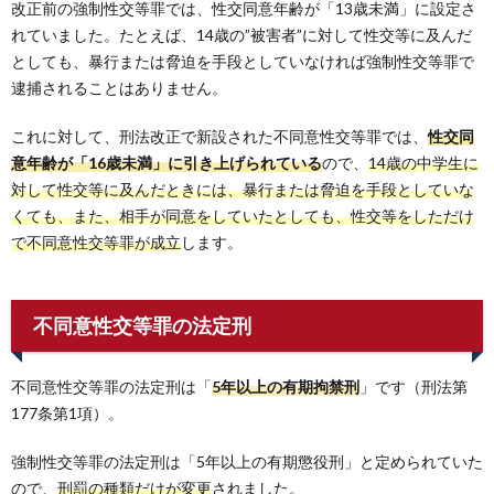
改正前の強制性交等罪では、性交同意年齢が「13歳未満」に設定さ
れていました。たとえば、14歳の”被害者”に対して性交等に及んだ
としても、暴行または脅迫を手段としていなければ強制性交等罪で
逮捕されることはありません。
これに対して、刑法改正で新設された不同意性交等罪では、
性交同
意年齢が「16歳未満」に引き上げられている
ので、
14歳の中学生に
対して性交等に及んだときには、暴行または脅迫を手段としていな
くても、また、相手が同意をしていたとしても、性交等をしただけ
で不同意性交等罪が成立
します。
不同意性交等罪の法定刑
不同意性交等罪の法定刑は「
5年以上の有期拘禁刑
」です（刑法第
177条第1項）。
強制性交等罪の法定刑は「5年以上の有期懲役刑」と定められていた
ので、
刑罰の種類だけが変更
されました。