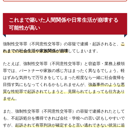
これまで築いた人間関係や日常生活が崩壊する
可能性が高い
強制性交等罪（不同意性交等罪）の容疑で逮捕・起訴されると、
こ
れまでの社会生活や家族関係が崩壊
してしまいます。
たとえば、強制性交等罪（不同意性交等罪）と窃盗罪・業務上横領
罪では、パートナーや家族の感じ方はまったく異なるでしょう。軽
はずみな気持ちで万引きをしてしまった程度なら一緒に社会復帰を
目指す気にもなってくれるかもしれませんが、
強姦事件のような悪
質な性犯罪で起訴されてしまうと、見限られてしまっても仕方あり
ません
。
また、強制性交等罪（不同意性交等罪）の容疑で逮捕されたとして
も、不起訴処分を獲得できれば会社・学校への言い訳もしやすいで
すが、
起訴されて有罪判決が確定すると言い逃れできない状況に追