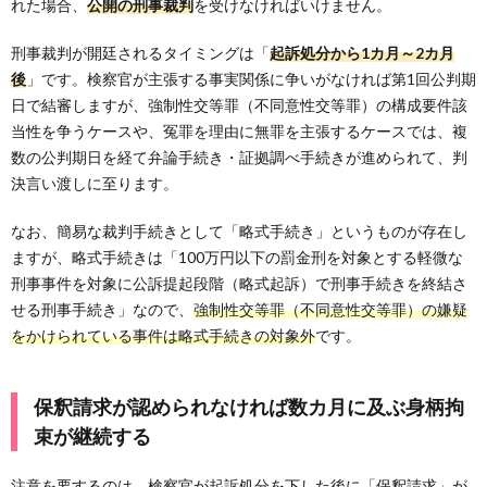
れた場合、
公開の刑事裁判
を受けなければいけません。
刑事裁判が開廷されるタイミングは「
起訴処分から1カ月～2カ月
後
」です。検察官が主張する事実関係に争いがなければ第1回公判期
日で結審しますが、強制性交等罪（不同意性交等罪）の構成要件該
当性を争うケースや、冤罪を理由に無罪を主張するケースでは、複
数の公判期日を経て弁論手続き・証拠調べ手続きが進められて、判
決言い渡しに至ります。
なお、簡易な裁判手続きとして「略式手続き」というものが存在し
ますが、略式手続きは「100万円以下の罰金刑を対象とする軽微な
刑事事件を対象に公訴提起段階（略式起訴）で刑事手続きを終結さ
せる刑事手続き」なので、
強制性交等罪（不同意性交等罪）の嫌疑
をかけられている事件は略式手続きの対象外
です。
保釈請求が認められなければ数カ月に及ぶ身柄拘
束が継続する
注意を要するのは、
検察官が起訴処分を下した後に「保釈請求」が