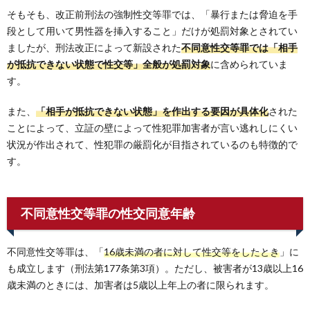
そもそも、改正前刑法の強制性交等罪では、「暴行または脅迫を手
段として用いて男性器を挿入すること」だけが処罰対象とされてい
ましたが、刑法改正によって新設された
不同意性交等罪では「相手
が抵抗できない状態で性交等」全般が処罰対象
に含められていま
す。
また、
「相手が抵抗できない状態」を作出する要因が具体化
された
ことによって、立証の壁によって性犯罪加害者が言い逃れしにくい
状況が作出されて、性犯罪の厳罰化が目指されているのも特徴的で
す。
不同意性交等罪の性交同意年齢
不同意性交等罪は、「
16歳未満の者に対して性交等をしたとき
」に
も成立します（刑法第177条第3項）。ただし、被害者が13歳以上16
歳未満のときには、加害者は5歳以上年上の者に限られます。