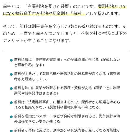
前科とは、「有罪判決を受けた経歴」のことです。
実刑判決だけで
はなく執行猶予付き判決や罰金刑も「前科」
として扱われます。
そして、前科は刑事責任を全うした後にも残り続けるものです。そ
のため、一度でも前科がついてしまうと、今後の社会生活に以下の
デメリットが生じることになります。
前科情報は「履歴書の賞罰欄」への記載義務が生じる（記載しない
と経歴詐称になる）
前科があるだけで就職活動や転職活動の難易度が高くなる（書類選
考さえ通過しにくい）
前科を理由に就業が制限される職種・資格がある（職業ごとに制限
期間や前科要件はさまざま）
前科は「法定離婚事由」に相当するので、配偶者から離婚を求めら
れると拒絶できない（慰謝料や親権判断も不利になる）
前科を理由にパスポートやビザ発給が制限されると、海外旅行や海
外出張できない場合が生じる
前科者が再犯に及ぶと、刑事処分や判決内容が厳しくなる可能性が