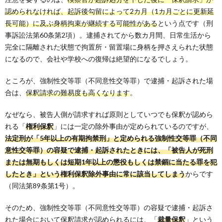
認められなければ、起訴後勾留によって2カ月（1カ月ごとに更新延
長可能）に及ぶ身柄拘束が継続する可能性がある
という点です（刑
事訴訟法第60条第2項）。逮捕されてから数カ月間、日常生活から
完全に隔離された状態で拘置所・留置場に身柄を押さえられた状態
になるので、会社や学校への復帰は絶望的になるでしょう。
ところが、強制性交等罪（不同意性交等罪）で逮捕・起訴された場
合は、
保釈請求の難易度も高くなります
。
なぜなら、被告人側が請求すれば原則としていつでも保釈が認めら
れる「
権利保釈
」には一定の除外事由が定められているのですが、
法定刑が「5年以上の有期拘禁刑」と定められる強制性交等罪（不同
意性交等罪）の容疑で逮捕・起訴されたときには、「被告人が死刑
または無期もしくは短期1年以上の懲役もしくは禁錮に当たる罪を犯
したとき」という権利保釈除外事由に常に該当してしまう
からです
（同法第89条第1号）。
そのため、強制性交等罪（不同意性交等罪）の容疑で逮捕・起訴さ
れた場合において保釈請求が認められるには、「
裁量保釈
」という