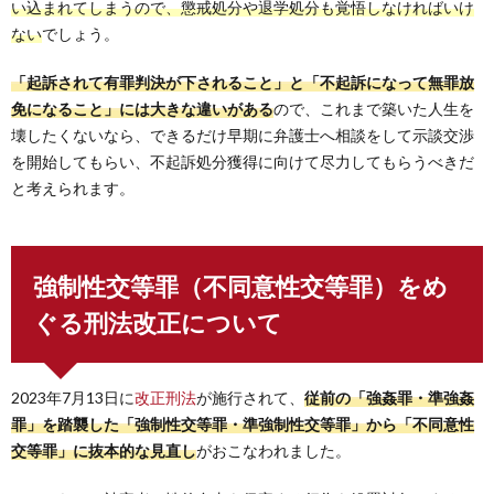
い込まれてしまうので、懲戒処分や退学処分も覚悟しなければいけ
ない
でしょう。
「起訴されて有罪判決が下されること」と「不起訴になって無罪放
免になること」には大きな違いがある
ので、これまで築いた人生を
壊したくないなら、できるだけ早期に弁護士へ相談をして示談交渉
を開始してもらい、不起訴処分獲得に向けて尽力してもらうべきだ
と考えられます。
強制性交等罪（不同意性交等罪）をめ
ぐる刑法改正について
2023年7月13日に
改正刑法
が施行されて、
従前の「強姦罪・準強姦
罪」を踏襲した「強制性交等罪・準強制性交等罪」から「不同意性
交等罪」に抜本的な見直し
がおこなわれました。