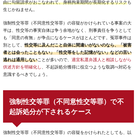
由に勾留請求がおこなわれて、身柄拘束期間が長期化するリスク
も
生じかねません。
強制性交等罪（不同意性交等罪）の容疑がかけられている事案の大
半は、性交等の事実自体は争う余地がなく、刑事責任を争うとして
も「同意の有無」が争点になるケースがほとんどです。冤罪事件は
別として、
性交等に及んだこと自体に間違いがないのなら、「被害
者とは会ったこともない」「性交等をした記憶がない」などの言い
逃れは通用しない
ことが多いので、
適宜私選弁護人と相談しながら
供述方針を明確化し
、不起訴処分獲得に役立つような取調べ対応を
意識するべきでしょう。
強制性交等罪（不同意性交等罪）で不
起訴処分が下されるケース
強制性交等罪（不同意性交等罪）の容疑をかけられたとしても、以