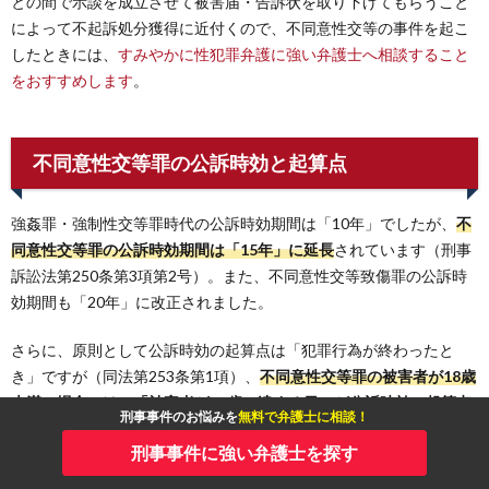
との間で示談を成立させて被害届・告訴状を取り下げてもらうこと
によって不起訴処分獲得に近付くので、不同意性交等の事件を起こ
したときには、
すみやかに性犯罪弁護に強い弁護士へ相談すること
をおすすめします
。
不同意性交等罪の公訴時効と起算点
強姦罪・強制性交等罪時代の公訴時効期間は「10年」でしたが、
不
同意性交等罪の公訴時効期間は「15年」に延長
されています（刑事
訴訟法第250条第3項第2号）。また、不同意性交等致傷罪の公訴時
効期間も「20年」に改正されました。
さらに、原則として公訴時効の起算点は「犯罪行為が終わったと
き」ですが（同法第253条第1項）、
不同意性交等罪の被害者が18歳
未満の場合には、「被害者が18歳に達する日」が公訴時効の起算点
刑事事件のお悩みを
無料で弁護士に相談！
にずらされている
のも特徴的です。
刑事事件に強い弁護士を探す
以上の公訴時効に関する法改正によって、性犯罪の厳罰化、特に、