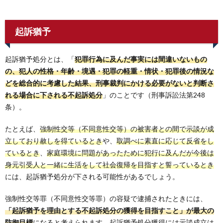
起訴猶予
起訴猶予処分とは、「
犯罪行為に及んだ事実には間違いないもの
の、犯人の性格・年齢・境遇・犯罪の軽重・情状・犯罪後の情況な
どを総合的に考慮した結果、刑事裁判にかける必要がないと判断さ
れる場合に下される不起訴処分
」のことです（刑事訴訟法第248
条）。
たとえば、
強制性交等（不同意性交等）の被害者との間で示談が成
立しており赦しを得ているとき
や、
取調べに素直に応じて反省をし
ているとき
、
家庭環境に問題があったために犯行に及んだが今後は
身元引受人と一緒に生活をして社会復帰を目指すと誓っているとき
には、起訴猶予処分が下される可能性があるでしょう。
強制性交等罪（不同意性交等罪）の容疑で逮捕されたときには、
「起訴猶予を理由とする不起訴処分の獲得を目指すこと」が最大の
防御目標
になると考えられます。起訴猶予処分獲得には示談成立は