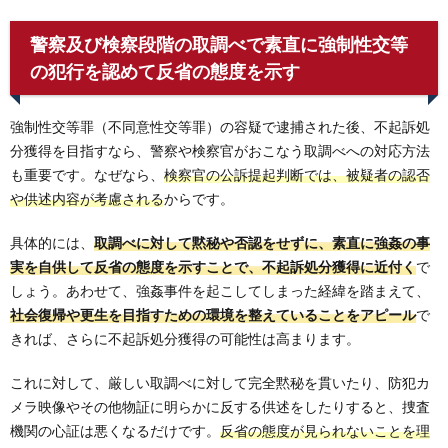
警察及び検察段階の取調べで素直に強制性交等
の犯行を認めて反省の態度を示す
強制性交等罪（不同意性交等罪）の容疑で逮捕された後、不起訴処
分獲得を目指すなら、警察や検察官がおこなう取調べへの対応方法
も重要です。なぜなら、
検察官の公訴提起判断では、被疑者の認否
や供述内容が考慮される
からです。
具体的には、
取調べに対して黙秘や否認をせずに、素直に強姦の事
実を自供して反省の態度を示すことで、不起訴処分獲得に近付く
で
しょう。あわせて、強姦事件を起こしてしまった経緯を踏まえて、
社会復帰や更生を目指すための環境を整えていることをアピール
で
きれば、さらに不起訴処分獲得の可能性は高まります。
これに対して、厳しい取調べに対して完全黙秘を貫いたり、防犯カ
メラ映像やその他物証に明らかに反する供述をしたりすると、捜査
機関の心証は悪くなるだけです。
反省の態度が見られないことを理