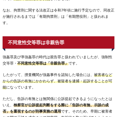
なお、拘禁刑に関する法改正は令和7年頃に施行予定なので、同改正
が施行されるまでは「有期拘禁刑」は「有期懲役刑」と扱われま
す。
不同意性交等罪は非親告罪
強姦罪及び準強姦罪の時代は親告罪と扱われていましたが、強制性
交等罪・
不同意性交等罪は「非親告罪」
です。
したがって、捜査機関が強姦事件を認知した場合には、
被害者など
からの告訴の有無にかかわらず、被疑者を逮捕・起訴することが可
能
になっています。
ただし、告訴の有無とは無関係に公訴提起できるようになったとは
いえ、
検察官が公訴提起判断をする際に「告訴の有無、示談の成
否」を重視するのが刑事実務の運用
です。そのため、早期に被害者