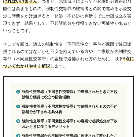
ければいけません
。つまり、示談成立によって不起訴処分獲得の可
能性は高まるものの、強制性交等罪の被害者との間で進める示談交
渉に時間をかけ過ぎると、起訴・不起訴の判断までに示談成立を実
現できず、結果として、不起訴処分を獲得できない可能性があると
いうことです。
そこで今回は、過去の強制性交（不同意性交）事件が原因で後日逮
捕されるのではないかと不安を抱えている方や、ご家族が強制性交
等罪（不同意性交等罪）の容疑で逮捕された方のために、以下
5点に
ついてわかりやすく解説
します。
強制性交等罪（不同意性交等罪）で逮捕されたときに不起
訴処分獲得に役立つ防御活動
強制性交等罪（不同意性交等罪）で逮捕されたものの不起
訴処分が下される具体例
強制性交等罪（不同意性交等罪）の容疑で起訴処分が下さ
れたときに生じるデメリット
強制性交等罪から不同意性交等罪に改正されて変化したこ