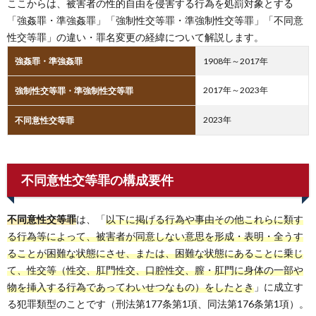
ここからは、被害者の性的自由を侵害する行為を処罰対象とする
「強姦罪・準強姦罪」「強制性交等罪・準強制性交等罪」「不同意
性交等罪」の違い・罪名変更の経緯について解説します。
強姦罪・準強姦罪
1908年～2017年
2017年～2023年
強制性交等罪・準強制性交等罪
2023年
不同意性交等罪
不同意性交等罪の構成要件
不同意性交等罪
は、「
以下に掲げる行為や事由その他これらに類す
る行為等によって、被害者が同意しない意思を形成・表明・全うす
ることが困難な状態にさせ、または、困難な状態にあることに乗じ
て、性交等（性交、肛門性交、口腔性交、膣・肛門に身体の一部や
物を挿入する行為であってわいせつなもの）をしたとき
」に成立す
る犯罪類型のことです（刑法第177条第1項、同法第176条第1項）。