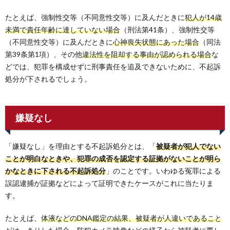
たとえば、強制性交等（不同意性交等）に及んだときに
犯人が14歳
未満で責任年齢に達していない場合
（刑法第41条）、強制性交等
（不同意性交等）に及んだときに
心神喪失状態にあった場合
（同法
第39条第1項）、その他
違法性を阻却する事由が認められる場合
な
どでは、犯罪を構成せずに刑事責任を追及できないために、不起訴
処分が下されるでしょう。
嫌疑なし
「嫌疑なし」を理由とする不起訴処分とは、「
被疑者が犯人でない
ことが明白なときや、犯罪の成否を認定する証拠がないことが明ら
かなときに下される不起訴処分
」のことです。いわゆる冤罪による
誤認逮捕が証拠などによって証明できたケースがこれに当たりま
す。
たとえば、
体液などのDNA鑑定の結果、被疑者が人違いであること