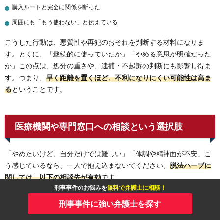
購入ルートと完全に関係を断った
周囲にも「もう使わない」と伝えている
こうした行動は、悪質性や再犯のおそれを判断する材料になりま
す。とくに、「継続的に使っていたか」「やめる意思が明確だった
か」この点は、処分の重さや、逮捕・不起訴の判断にも影響し得ま
す。つまり、
早く距離を置くほど、不利になりにくい可能性は高ま
る
ということです。
医療機関や専門窓口への相談という選択肢
「やめたいけど、自分だけでは難しい」「体調や精神面が不安」こ
う感じているなら、一人で抱え込まないでください。
脱法ハーブに
関しては、以下の相談先が有効
です。
刑事事件のお悩みを
無料で弁護士に相談！
医療機関
刑事事件に強い弁護士を探す
依存症相談窓口