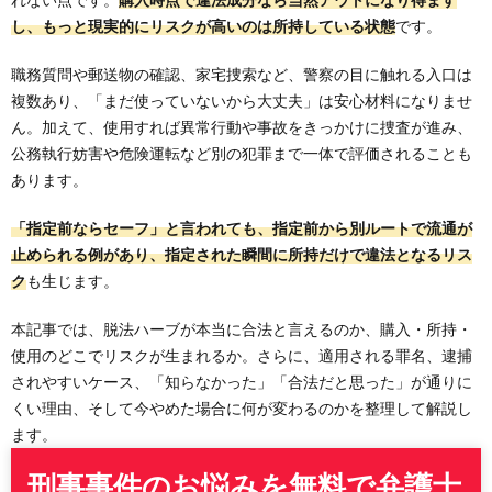
し、もっと現実的にリスクが高いのは所持している状態
です。
職務質問や郵送物の確認、家宅捜索など、警察の目に触れる入口は
複数あり、「まだ使っていないから大丈夫」は安心材料になりませ
ん。加えて、使用すれば異常行動や事故をきっかけに捜査が進み、
公務執行妨害や危険運転など別の犯罪まで一体で評価されることも
あります。
「指定前ならセーフ」と言われても、指定前から別ルートで流通が
止められる例があり、指定された瞬間に所持だけで違法となるリス
ク
も生じます。
本記事では、脱法ハーブが本当に合法と言えるのか、購入・所持・
使用のどこでリスクが生まれるか。さらに、適用される罪名、逮捕
されやすいケース、「知らなかった」「合法だと思った」が通りに
くい理由、そして今やめた場合に何が変わるのかを整理して解説し
ます。
刑事事件のお悩みを無料で弁護士