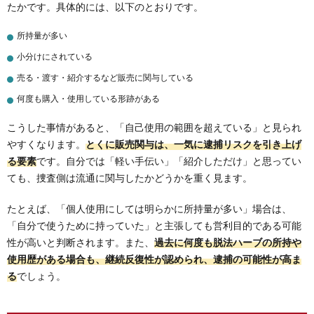
たかです。具体的には、以下のとおりです。
所持量が多い
小分けにされている
売る・渡す・紹介するなど販売に関与している
何度も購入・使用している形跡がある
こうした事情があると、「自己使用の範囲を超えている」と見られ
やすくなります。
とくに販売関与は、一気に逮捕リスクを引き上げ
る要素
です。自分では「軽い手伝い」「紹介しただけ」と思ってい
ても、捜査側は流通に関与したかどうかを重く見ます。
たとえば、「個人使用にしては明らかに所持量が多い」場合は、
「自分で使うために持っていた」と主張しても営利目的である可能
性が高いと判断されます。また、
過去に何度も脱法ハーブの所持や
使用歴がある場合も、継続反復性が認められ、逮捕の可能性が高ま
る
でしょう。