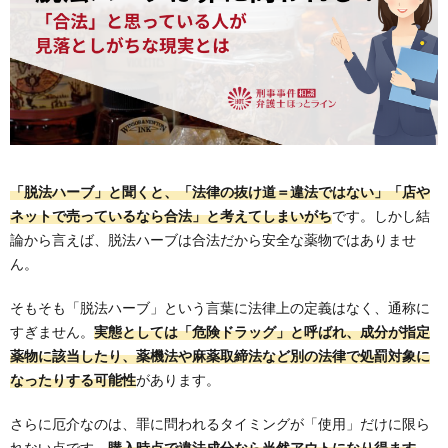
「脱法ハーブ」と聞くと、「法律の抜け道＝違法ではない」「店や
ネットで売っているなら合法」と考えてしまいがち
です。しかし結
論から言えば、脱法ハーブは合法だから安全な薬物ではありませ
ん。
そもそも「脱法ハーブ」という言葉に法律上の定義はなく、通称に
すぎません。
実態としては「危険ドラッグ」と呼ばれ、成分が指定
薬物に該当したり、薬機法や麻薬取締法など別の法律で処罰対象に
なったりする可能性
があります。
さらに厄介なのは、罪に問われるタイミングが「使用」だけに限ら
れない点です。
購入時点で違法成分なら当然アウトになり得ます