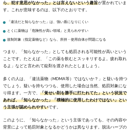
ら、犯す意思がなかった」とは言えないという趣旨
が置かれていま
す。これが意味するのは、以下のとおりです。
「違法だと知らなかった」は、強い盾になりにくい
とくに薬物は「危険性が高い領域」と見られやすい
規制対象（指定薬物など）なら、所持・使用自体が問題になる
つまり、「知らなかった」としても処罰される可能性が高いという
ことです。たとえば、「この薬を飲むとスッキリするよ。疲れ取れ
るよ」などと言われて錠剤を渡されたとしましょう。
多くの人は、「違法薬物（MDMA等）ではないか？」と疑いを持つ
でしょう。疑いを持ちつつも、使用した場合は当然、処罰対象にな
り得ます。一方で、
「覚せい剤を勝手に打たれてた」という状況で
あれば、「知らなかった」「積極的に使用したわけではない」とい
う主張が認められやすい
です。
このように、「知らなかった」という主張であっても、その内容や
背景によって処罰対象となるかどうかは異なります。脱法ハーブの