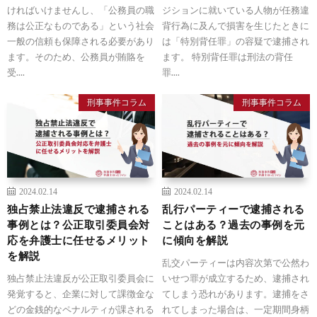
ければいけませんし、「公務員の職
ジションに就いている人物が任務違
務は公正なものである」という社会
背行為に及んで損害を生じたときに
一般の信頼も保障される必要があり
は「特別背任罪」の容疑で逮捕され
ます。そのため、公務員が賄賂を
ます。 特別背任罪は刑法の背任
受....
罪....
刑事事件コラム
刑事事件コラム
2024.02.14
2024.02.14
独占禁止法違反で逮捕される
乱行パーティーで逮捕される
事例とは？公正取引委員会対
ことはある？過去の事例を元
応を弁護士に任せるメリット
に傾向を解説
を解説
乱交パーティーは内容次第で公然わ
独占禁止法違反が公正取引委員会に
いせつ罪が成立するため、逮捕され
発覚すると、企業に対して課徴金な
てしまう恐れがあります。逮捕をさ
どの金銭的なペナルティが課される
れてしまった場合は、一定期間身柄