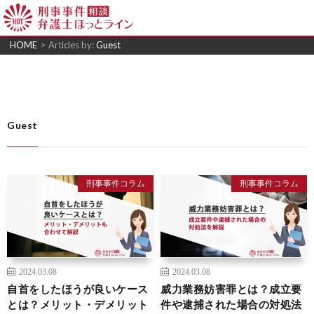
HOME
>
Articles by:
Guest
Guest
刑事事件コラム
刑事事件コラム
2024.03.08
2024.03.08
自首をしたほうが良いケース
威力業務妨害罪とは？成立要
とは？メリット・デメリット
件や逮捕された場合の対処法