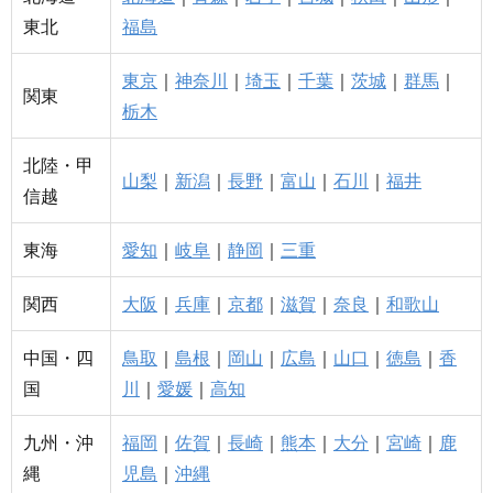
東北
福島
東京
｜
神奈川
｜
埼玉
｜
千葉
｜
茨城
｜
群馬
｜
関東
栃木
北陸・甲
山梨
｜
新潟
｜
長野
｜
富山
｜
石川
｜
福井
信越
東海
愛知
｜
岐阜
｜
静岡
｜
三重
関西
大阪
｜
兵庫
｜
京都
｜
滋賀
｜
奈良
｜
和歌山
中国・四
鳥取
｜
島根
｜
岡山
｜
広島
｜
山口
｜
徳島
｜
香
国
川
｜
愛媛
｜
高知
九州・沖
福岡
｜
佐賀
｜
長崎
｜
熊本
｜
大分
｜
宮崎
｜
鹿
縄
児島
｜
沖縄