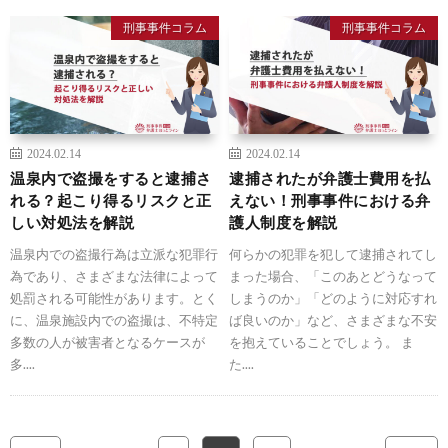
刑事事件コラム
刑事事件コラム
2024.02.14
2024.02.14
温泉内で盗撮をすると逮捕さ
逮捕されたが弁護士費用を払
れる？起こり得るリスクと正
えない！刑事事件における弁
しい対処法を解説
護人制度を解説
温泉内での盗撮行為は立派な犯罪行
何らかの犯罪を犯して逮捕されてし
為であり、さまざまな法律によって
まった場合、「このあとどうなって
処罰される可能性があります。とく
しまうのか」「どのように対応すれ
に、温泉施設内での盗撮は、不特定
ば良いのか」など、さまざまな不安
多数の人が被害者となるケースが
を抱えていることでしょう。 ま
多....
た....