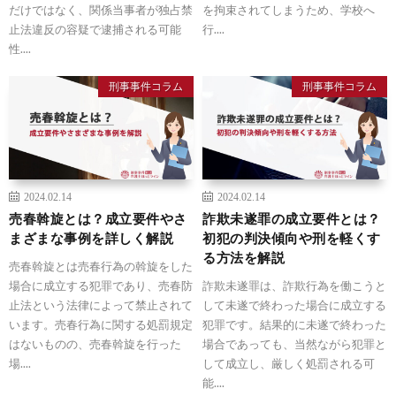
だけではなく、関係当事者が独占禁
を拘束されてしまうため、学校へ
止法違反の容疑で逮捕される可能
行....
性....
刑事事件コラム
刑事事件コラム
2024.02.14
2024.02.14
売春斡旋とは？成立要件やさ
詐欺未遂罪の成立要件とは？
まざまな事例を詳しく解説
初犯の判決傾向や刑を軽くす
る方法を解説
売春斡旋とは売春行為の斡旋をした
場合に成立する犯罪であり、売春防
詐欺未遂罪は、詐欺行為を働こうと
止法という法律によって禁止されて
して未遂で終わった場合に成立する
います。売春行為に関する処罰規定
犯罪です。結果的に未遂で終わった
はないものの、売春斡旋を行った
場合であっても、当然ながら犯罪と
場....
して成立し、厳しく処罰される可
能....