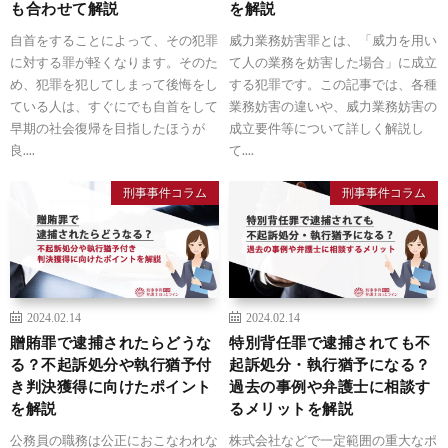
も合わせて解説
を解説
自首をすることによって、その犯罪
威力業務妨害罪とは、「威力を用い
に対する罪が軽くなります。そのた
て人の業務を妨害した場合」に成立
め、犯罪を犯してしまって後悔をし
する犯罪です。この記事では、各種
ている人は、すぐにでも自首をして
業務妨害の違いや、威力業務妨害の
早期の社会復帰を目指したほうが
成立要件等について詳しく解説し
良....
て....
刑事事件コラム
刑事事件コラム
2024.02.14
2024.02.14
贈賄罪で逮捕されたらどうな
特別背任罪で逮捕されても不
る？不起訴処分や執行猶予付
起訴処分・執行猶予になる？
き判決獲得に向けたポイント
過去の事例や弁護士に相談す
を解説
るメリットを解説
公務員の職務は公正におこなわれな
株式会社などで一定範囲の重大なポ