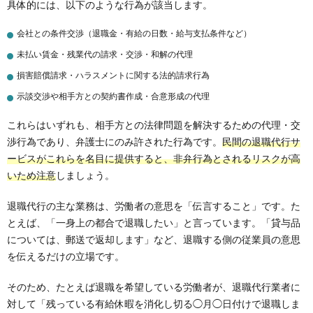
具体的には、以下のような行為が該当します。
会社との条件交渉（退職金・有給の日数・給与支払条件など）
未払い賃金・残業代の請求・交渉・和解の代理
損害賠償請求・ハラスメントに関する法的請求行為
示談交渉や相手方との契約書作成・合意形成の代理
これらはいずれも、相手方との法律問題を解決するための代理・交
渉行為であり、弁護士にのみ許された行為です。
民間の退職代行サ
ービスがこれらを名目に提供すると、非弁行為とされるリスクが高
いため注意
しましょう。
退職代行の主な業務は、労働者の意思を「伝言すること」です。た
とえば、「一身上の都合で退職したい」と言っています。「貸与品
については、郵送で返却します」など、退職する側の従業員の意思
を伝えるだけの立場です。
そのため、たとえば退職を希望している労働者が、退職代行業者に
対して「残っている有給休暇を消化し切る◯月◯日付けで退職しま