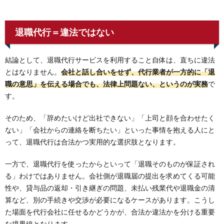
退職代行＝違法ではない
結論として、退職代行サービスを利用すること自体は、直ちに違法
とはなりません。
会社と話し合いをせず、代行業者が一方的に「退
職の意思」を伝える場合でも、法律上問題ない、というのが実務
で
す。
そのため、「辞めたいけど出社できない」「上司と顔を合わせたく
ない」「会社からの連絡を断ちたい」といった事情を抱える人にと
って、退職代行は合法かつ実用的な選択肢となります。
一方で、退職代行を使ったからといって「退職そのものが保証され
る」わけではありません。会社側が退職届の提出を求めてくる可能
性や、貸与品の返却・引き継ぎの問題、未払い残業代や退職金の清
算など、別の手続きや交渉が必要になるケースがあります。こうし
た場面を代行会社に任せるかどうかが、合法か違法かを分ける重要
な境界線となります。