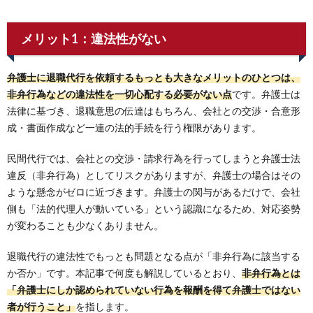
メリット1：違法性がない
弁護士に退職代行を依頼するもっとも大きなメリットのひとつは、
非弁行為などの違法性を一切心配する必要がない点
です。弁護士は
法律に基づき、退職意思の伝達はもちろん、会社との交渉・合意形
成・書面作成など一連の法的手続を行う権限があります。
民間代行では、会社との交渉・請求行為を行ってしまうと弁護士法
違反（非弁行為）としてリスクがありますが、弁護士の場合はその
ような懸念がゼロに近づきます。弁護士の関与があるだけで、会社
側も「法的代理人が動いている」という認識になるため、対応姿勢
が変わることも少なくありません。
退職代行の違法性でもっとも問題となる点が「非弁行為に該当する
か否か」です。本記事で何度も解説しているとおり、
非弁行為とは
「弁護士にしか認められていない行為を報酬を得て弁護士ではない
者が行うこと」
を指します。