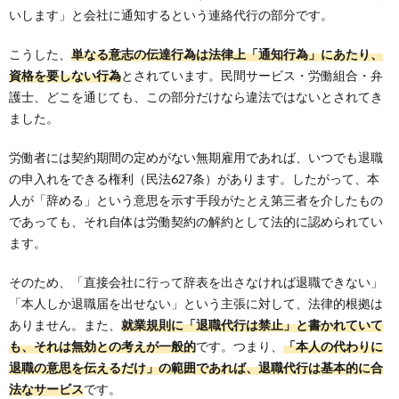
いします」と会社に通知するという連絡代行の部分です。
こうした、
単なる意志の伝達行為は法律上「通知行為」にあたり、
資格を要しない行為
とされています。民間サービス・労働組合・弁
護士、どこを通じても、この部分だけなら違法ではないとされてき
ました。
労働者には契約期間の定めがない無期雇用であれば、いつでも退職
の申入れをできる権利（民法627条）があります。したがって、本
人が「辞める」という意思を示す手段がたとえ第三者を介したもの
であっても、それ自体は労働契約の解約として法的に認められてい
ます。
そのため、「直接会社に行って辞表を出さなければ退職できない」
「本人しか退職届を出せない」という主張に対して、法律的根拠は
ありません。また、
就業規則に「退職代行は禁止」と書かれていて
も、それは無効との考えが一般的
です。つまり、
「本人の代わりに
退職の意思を伝えるだけ」の範囲であれば、退職代行は基本的に合
法なサービス
です。