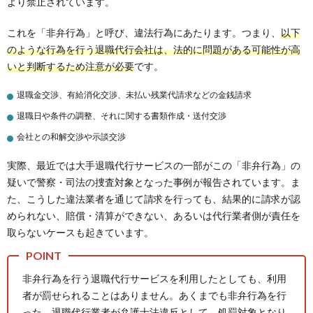
より禁止されています。
これを「非弁行為」と呼び、違法行為にあたります。つまり、
以下
のような行為を行う退職代行会社は、法的に問題がある可能性が高
いと判断するため注意が必要
です。
退職金交渉、有給消化交渉、未払い残業代請求などの金銭請求
退職日や条件の調整、それに関する書類作成・送付交渉
会社との和解交渉や示談交渉
実際、最近では大手退職代行サービスの一部がこの「非弁行為」の
疑いで警察・司法の捜査対象となった事例が報告されています。ま
た、こうした違法業者を通じて請求を行っても、結果的に請求が認
められない、賠償・清算ができない、あるいは代行業者側が責任を
取らないケースも起きています。
非弁行為を行う退職代行サービスを利用したとしても、利用
者が罰せられることはありません。あくまでも非弁行為を行
った、退職代行業者が弁護士法違反として、処罰対象となり