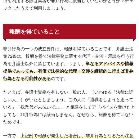
行を利用する際は業者が非弁行為に該当していないかどうか？チェ
ックしたうえで利用しましょう。
報酬を得ていること
非弁行為の一つの成立要件は、報酬を得ていることです。弁護士法
第72条は、報酬を得て法律事務に関する代理・交渉・示談を行う行
為を弁護士以外に禁じています。つまり、
単なるアドバイスや情報
提供であっても、有償で法律的な代理・交渉を継続的に行えば非弁
行為となる可能性がある
のです。
たとえば、弁護士資格を有しない一般の人、（いわゆる「法律に詳
しい人」）がいたとしましょう。この人に「退職をしようと思って
いる」「残業代が未払いで……」と相談をしてアドバイスを受けたと
しても、非弁行為には該当しません。なぜなら、報酬を得ていない
ためです。
一方で、
上記例で報酬が発生した場合は、非弁行為となるため注意