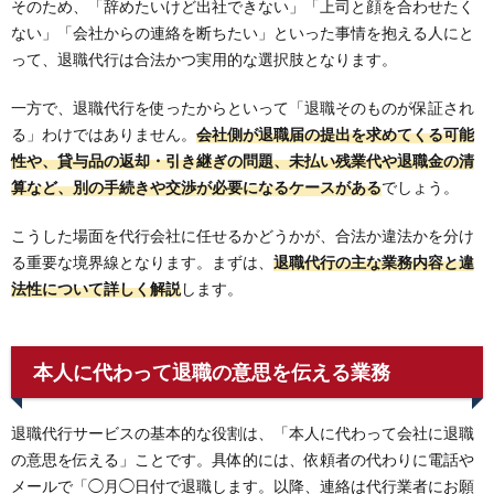
そのため、「辞めたいけど出社できない」「上司と顔を合わせたく
ない」「会社からの連絡を断ちたい」といった事情を抱える人にと
って、退職代行は合法かつ実用的な選択肢となります。
一方で、退職代行を使ったからといって「退職そのものが保証され
る」わけではありません。
会社側が退職届の提出を求めてくる可能
性や、貸与品の返却・引き継ぎの問題、未払い残業代や退職金の清
算など、別の手続きや交渉が必要になるケースがある
でしょう。
こうした場面を代行会社に任せるかどうかが、合法か違法かを分け
る重要な境界線となります。まずは、
退職代行の主な業務内容と違
法性について詳しく解説
します。
本人に代わって退職の意思を伝える業務
退職代行サービスの基本的な役割は、「本人に代わって会社に退職
の意思を伝える」ことです。具体的には、依頼者の代わりに電話や
メールで「◯月◯日付で退職します。以降、連絡は代行業者にお願